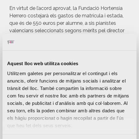
En virtut de l’acord aprovat, la Fundació Hortensia
Herrero costejarà els gastos de matrícula i estada,
que és de 550 euros per alumne, a sis pianistes
valencians seleccionats segons mèrits pel director
artístic de l’Iturbi, Joaquín Soriano.
Soriano, catedràtic del Reial Conservatori Superior
de Música de Madrid, dirigirà les classes magistrals
Aquest lloc web utilitza cookies
amb la col·laboració del pianista rus establit a Itàlia
Boris Petrushansky.
Utilitzem galetes per personalitzar el contingut i els
anuncis, oferir funcions de mitjans socials i analitzar el
El curs se celebrarà en el Conservatori Superior de
trànsit del lloc. També compartim la informació sobre
Música Joaquín Rodrigo del 14 al 18 de juliol. El 19 de
com feu servir el nostre lloc amb els partners de mitjans
juliol els alumnes actius del curs participaran en el
socials, de publicitat i d'anàlisis amb qui col·laborem. Al
recital final que s’organitzarà a València, en el Centre
seu torn, ells la poden combinar amb altres dades que
Cultural la Beneficència.
els hàgiu proporcionat o hagin recopilat a partir de l'ús
que heu fet dels seus serveis.
Les sis ajudes aportades per la Fundació Hortensia
Herrero se sumen a les 10 que, tradicionalment,