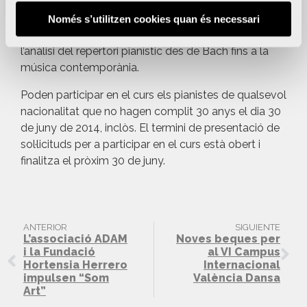
Termini d’inscripció obert fins al 30 de juny
Només s’utilitzen cookies quan és necessari
El seminari internacional abordarà la interpretació i
l’anàlisi del repertori pianístic des de Bach fins a la
música contemporània.
Poden participar en el curs els pianistes de qualsevol
nacionalitat que no hagen complit 30 anys el dia 30
de juny de 2014, inclòs. El termini de presentació de
sol·licituds per a participar en el curs està obert i
finalitza el pròxim 30 de juny.
ANTERIOR
SIGUIENTE
L’associació ADAM
Noves beques per
i la Fundació
al VI Campus
Hortensia Herrero
Internacional
impulsen “Som
València Dansa
Art”