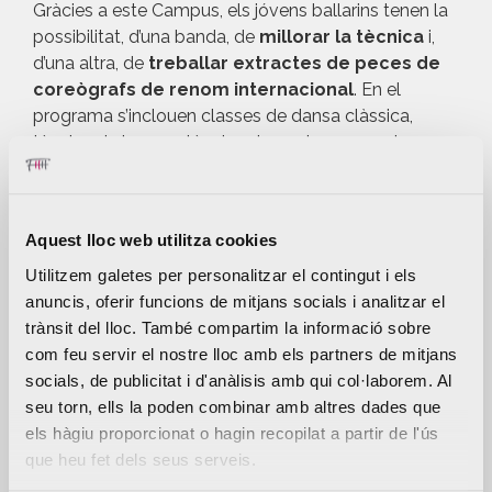
Gràcies a este Campus, els jóvens ballarins tenen la
possibilitat, d’una banda, de
millorar la tècnica
i,
d’una altra, de
treballar extractes de peces de
coreògrafs de renom internacional
. En el
programa s’inclouen classes de dansa clàssica,
tècnica de barons, tècnica de puntes, pas a dos,
repertori clàssic i diferents tallers de prestigiosos
coreògrafs com Nacho Duato, Juanjo Arqués i
Alejandro Cerrudo
.
Aquest lloc web utilitza cookies
Utilitzem galetes per personalitzar el contingut i els
anuncis, oferir funcions de mitjans socials i analitzar el
trànsit del lloc. També compartim la informació sobre
com feu servir el nostre lloc amb els partners de mitjans
socials, de publicitat i d'anàlisis amb qui col·laborem. Al
seu torn, ells la poden combinar amb altres dades que
els hàgiu proporcionat o hagin recopilat a partir de l'ús
que heu fet dels seus serveis.