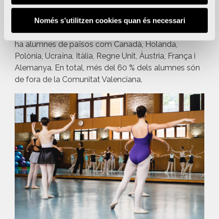
participants
, la procedència dels quals és, a més,
molt dispar i exemplifica la notorietat internacional
Només s’utilitzen cookies quan és necessari
que ha anat guanyant amb el pas de les edicions. Hi
ha alumnes de països com Canadà, Holanda,
Polònia, Ucraïna, Itàlia, Regne Unit, Àustria, França i
Alemanya. En total, més del 60 % dels alumnes són
de fora de la Comunitat Valenciana.