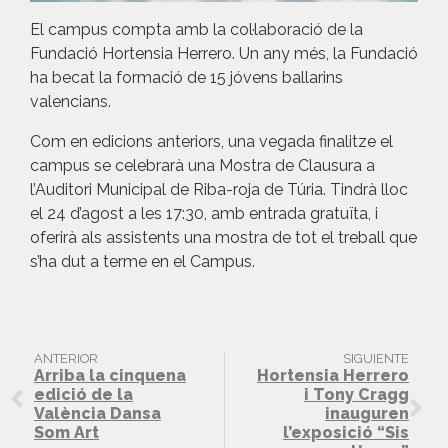
El campus compta amb la col·laboració de la
Fundació Hortensia Herrero. Un any més, la Fundació
ha becat la formació de 15 jóvens ballarins
valencians.
Com en edicions anteriors, una vegada finalitze el
campus se celebrarà una Mostra de Clausura a
l’Auditori Municipal de Riba-roja de Túria. Tindrà lloc
el 24 d’agost a les 17:30, amb entrada gratuïta, i
oferirà als assistents una mostra de tot el treball que
s’ha dut a terme en el Campus.
ANTERIOR
SIGUIENTE
Arriba la cinquena
Hortensia Herrero
edició de la
i Tony Cragg
València Dansa
inauguren
Som Art
l’exposició “Sis