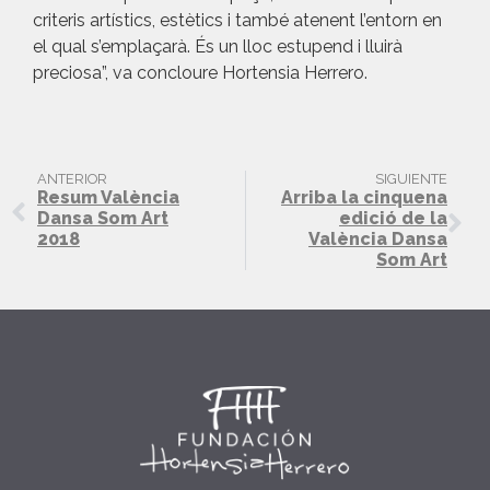
criteris artístics, estètics i també atenent l’entorn en
el qual s’emplaçarà. És un lloc estupend i lluirà
preciosa”, va concloure Hortensia Herrero
.
ANTERIOR
SIGUIENTE
Resum València
Arriba la cinquena
Dansa Som Art
edició de la
2018
València Dansa
Som Art