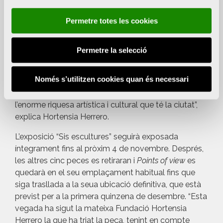
de Tony Cragg es quedara per a sempre a València.
Sempre he destacat la importància que, en lloc de
Permetre totes les cookies
ser nosaltres, els valencians, els qui viatjàrem a veure
l’obra de Tony Cragg a Nova York, foren els
Permetre la selecció
novaiorquesos i altres turistes els que vingueren ací
a veure les seues obres. Amb esta adquisició, i la
Només s’utilitzen cookies quan és necessari
donació que farem a la ciutat, esta obra serà una
excusa més per a acostar-se a València i visitar
l’enorme riquesa artística i cultural que té la ciutat”,
explica Hortensia Herrero
.
L’exposició “Sis escultures” seguirà exposada
íntegrament fins al pròxim 4 de novembre. Després,
les altres cinc peces es retiraran i
Points of view
es
quedarà en el seu emplaçament habitual fins que
siga trasllada a la seua ubicació definitiva, que està
previst per a la primera quinzena de desembre. “Esta
vegada ha sigut la mateixa Fundació Hortensia
Herrero la que ha triat la peça, tenint en compte