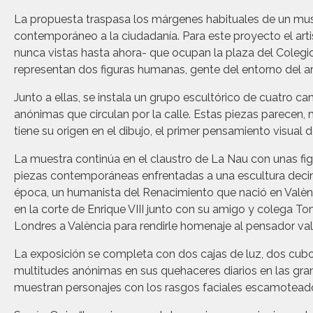
La propuesta traspasa los márgenes habituales de un museo
contemporáneo a la ciudadanía. Para este proyecto el art
nunca vistas hasta ahora- que ocupan la plaza del Colegio
representan dos figuras humanas, gente del entorno del art
Junto a ellas, se instala un grupo escultórico de cuatro
anónimas que circulan por la calle. Estas piezas parecen, 
tiene su origen en el dibujo, el primer pensamiento visual d
La muestra continúa en el claustro de La Nau con unas figu
piezas contemporáneas enfrentadas a una escultura deci
época, un humanista del Renacimiento que nació en Valènci
en la corte de Enrique VIII junto con su amigo y colega To
Londres a València para rendirle homenaje al pensador va
La exposición se completa con dos cajas de luz, dos cub
multitudes anónimas en sus quehaceres diarios en las grand
muestran personajes con los rasgos faciales escamoteados