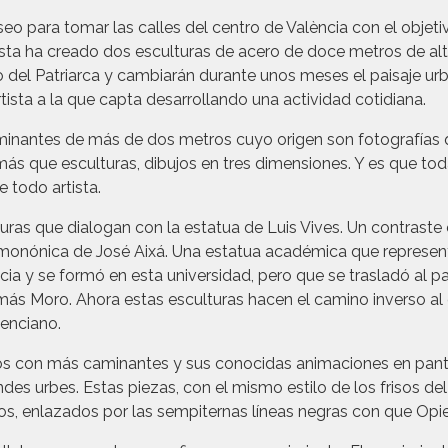
 para tomar las calles del centro de València con el objetiv
ista ha creado dos esculturas de acero de doce metros de alt
 del Patriarca y cambiarán durante unos meses el paisaje urb
ista a la que capta desarrollando una actividad cotidiana.
 caminantes de más de dos metros cuyo origen son fotografía
más que esculturas, dibujos en tres dimensiones. Y es que toda
e todo artista.
ras que dialogan con la estatua de Luis Vives. Un contraste e
monónica de José Aixá. Una estatua académica que represe
a y se formó en esta universidad, pero que se trasladó al paí
más Moro. Ahora estas esculturas hacen el camino inverso al 
lenciano.
os con más caminantes y sus conocidas animaciones en panta
es urbes. Estas piezas, con el mismo estilo de los frisos del
, enlazados por las sempiternas líneas negras con que Opie 