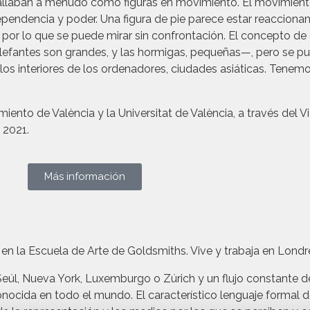
 tallaban a menudo como figuras en movimiento. El movimient
dependencia y poder. Una figura de pie parece estar reacciona
 por lo que se puede mirar sin confrontación. El concepto de 
efantes son grandes, y las hormigas, pequeñas—, pero se pued
los interiores de los ordenadores, ciudades asiáticas. Tenem
ento de València y la Universitat de València, a través del V
 2021.
Más información
en la Escuela de Arte de Goldsmiths. Vive y trabaja en Londr
eúl, Nueva York, Luxemburgo o Zúrich y un flujo constante d
conocida en todo el mundo. El característico lenguaje formal 