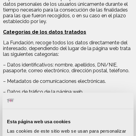
datos personales de los usuarios únicamente durante el
tiempo necesario para la consecución de las finalidades
para las que fueron recogidos, o en su caso en el plazo
establecido por ley.
Categorías de los datos tratados
La Fundación, recoge todos los datos directamente del
interesado, dependiendo del lugar de la página web trata
las siguientes categorías:
– Datos identificativos: nombre, apellidos, DNI/NIE,
pasaporte, correo electrónico, dirección postal, teléfono.
– Metadatos de comunicaciones electrónicas.
– Datos de tráfico de la página web.
La página web a través de sus distintos formularios
indicará aquellos datos que son obligatorios o voluntarios
proporcionar para la prestación del servicio, en caso de
que sean obligatorios la negativa a suministrarlos
Esta página web usa cookies
imposibilitará a la Fundación la prestación de los servicios
solicitados. En caso de que no se indique nada sobre la
Las cookies de este sitio web se usan para personalizar