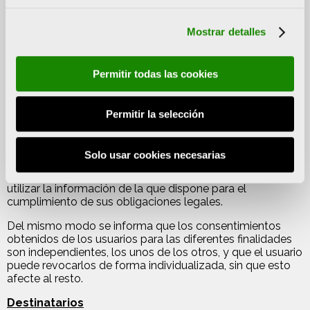
Eventos, Galas, etc. a interesados con los que ya ha
mantenido una relación previa, la Fundación está
Mostrar detalles
legitimada por el interés legítimo de acuerdo con la
normativa vigente (Ley 34/2002, de 11 de julio, de
servicios de la sociedad de la información y de comercio
Permitir todas las cookies
electrónico).
– La gestión de envío de comunicaciones electrónicas
relacionadas con la actividad de la Fundación
Permitir la selección
(newsletters, boletines, noticias, promociones) a
interesados con los que no haya tenido una relación
previa, se legitima en el consentimiento del interesado.
Solo usar cookies necesarias
– Independientemente de lo anterior la Fundación podrá
utilizar la información de la que dispone para el
cumplimiento de sus obligaciones legales.
Del mismo modo se informa que los consentimientos
obtenidos de los usuarios para las diferentes finalidades
son independientes, los unos de los otros, y que el usuario
puede revocarlos de forma individualizada, sin que esto
afecte al resto.
Destinatarios