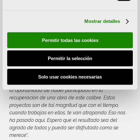
tantas ganas de que les ayudara, tanto amor por lo
suyo, por nuestra historia, que me ayudaron a tomar
la decisión de que la Fundación Hortensia Herrero
Mostrar detalles
llevaría a cabo la restauración de este Colegio del
Arte Mayor de la Seda. Ver esta rehabilitación
acabada, para mí es como un hijo, por eso se la quiero
Permitir todas las cookies
dedicar a mi marido, Juan Roig
“, dijo Hortensia
Herrero durante su intervención.
Permitir la selección
Fernando Aranda, el arquitecto, quiso acordarse “
de
todo mi equipo por el trabajo que han realizado. En
Solo usar cookies necesarias
nombre de ellos y en el mío propio quiero agradecer
la oportunidad de haber participado en la
recuperación de una obra de este calibre. Estos
proyectos son de tal magnitud que con el tiempo,
cuando trabajas en ellos, te van atrapando. Eso nos
ha pasado aquí. Espero que el resultado sea del
agrado de todos y pueda ser disfrutado como se
merece
“.