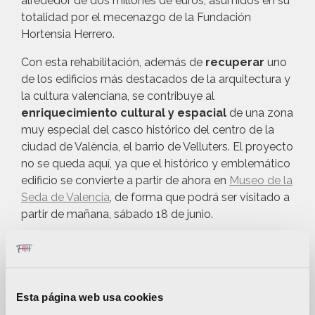
alrededor de dos millones de euros, asumidos en su
totalidad por el mecenazgo de la Fundación
Hortensia Herrero.
Con esta rehabilitación, además de
recuperar
uno
de los edificios más destacados de la arquitectura y
la cultura valenciana, se contribuye al
enriquecimiento cultural y espacial
de una zona
muy especial del casco histórico del centro de la
ciudad de València, el barrio de Velluters. El proyecto
no se queda aquí, ya que el histórico y emblemático
edificio se convierte a partir de ahora en
Museo de la
Seda de Valencia
, de forma que podrá ser visitado a
partir de mañana, sábado 18 de junio.
El Colegio del Arte Mayor de la Seda data del
siglo
XV
, de base gótica y con una importantísima riqueza
patrimonial en su interior en forma de frescos,
murales y mosaicos, especialmente en este último
Esta página web usa cookies
caso, el suelo de la FAMA. Se han restaurado un