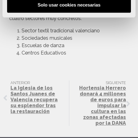
plan de ayudas de Hortensia Herrero, que asciende a
Solo usar cookies necesarias
cuatro millones de euros, para ayudar e impulsar
cuatro sectores muy concretos.
Sector textil tradicional valenciano
Sociedades musicales
Escuelas de danza
Centros Educativos
ANTERIOR
SIGUIENTE
La Iglesia de los
Hortensia Herrero
Santos Juanes de
donará 4 millones
Valencia recupera
de euros para
su esplendor tras
impulsar la
la restauración
cultura en las
zonas afectadas
por la DANA