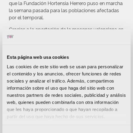
que la Fundación Hortensia Herrero puso en marcha
la semana pasada para las poblaciones afectadas
por el temporal.
Gracias a la aportación de la mecenas valenciana en
este colegio y al trabajo del propio profesorado y de
profesionales del ejército se han podido despejar
parte del centro y retomar, de esta manera, la
Esta página web usa cookies
actividad para que los niños y niñas de este colegio
concertado puedan retomar poco a poco la
Las cookies de este sitio web se usan para personalizar
normalidad.
el contenido y los anuncios, ofrecer funciones de redes
sociales y analizar el tráfico. Además, compartimos
La ayuda servirá para reconstruir los espacios más
información sobre el uso que haga del sitio web con
afectados como el comedor, zona de
nuestros partners de redes sociales, publicidad y análisis
administración, gimnasio y la clase de infantil.
web, quienes pueden combinarla con otra información
También se ha podido acometer la instalación del
que les haya proporcionado o que hayan recopilado a
sistema eléctrico.
partir del uso que haya hecho de sus servicios.
Declaraciones de Raquel Requena, directora del
centro: “Hemos tenido la suerte de poder ya
Selección