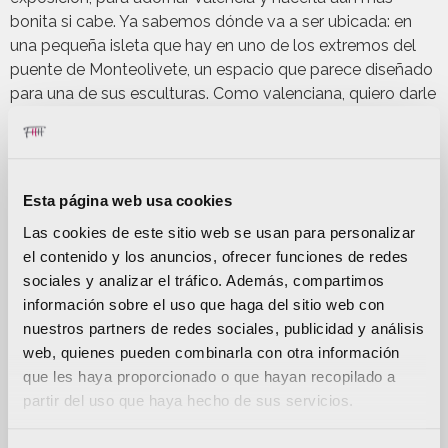
bonita si cabe. Ya sabemos dónde va a ser ubicada: en
una pequeña isleta que hay en uno de los extremos del
puente de Monteolivete, un espacio que parece diseñado
para una de sus esculturas. Como valenciana, quiero darle
las gracias al alcalde por su visto bueno y las facilidades
que ha puesto”. Además, Hortensia Herrero aprovechó
para desvelar que a esta exposición la seguirá una más el
año que viene y cerrará un ciclo de tres años.
Esta página web usa cookies
Las cookies de este sitio web se usan para personalizar
el contenido y los anuncios, ofrecer funciones de redes
sociales y analizar el tráfico. Además, compartimos
información sobre el uso que haga del sitio web con
nuestros partners de redes sociales, publicidad y análisis
web, quienes pueden combinarla con otra información
que les haya proporcionado o que hayan recopilado a
partir del uso que haya hecho de sus servicios.